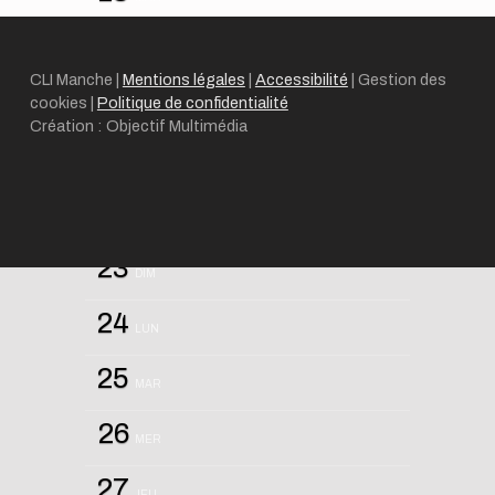
19
MER
CLI Manche |
Mentions légales
|
Accessibilité
|
Gestion des
20
cookies
|
Politique de confidentialité
JEU
Création : Objectif Multimédia
21
VEN
22
SAM
23
DIM
24
LUN
25
MAR
26
MER
27
JEU