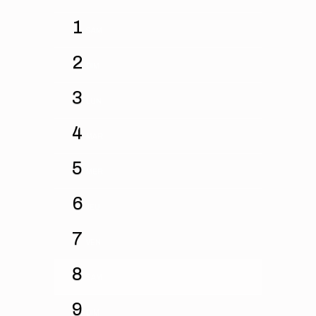
1
SAM
2
DIM
3
LUN
4
MAR
5
MER
6
JEU
7
VEN
8
SAM
9
DIM