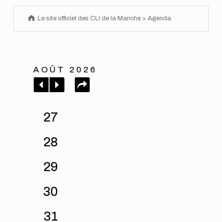
Le site officiel des CLI de la Manche
>
Agenda
AOÛT
2026
27
LUN
28
MAR
29
MER
30
JEU
31
VEN