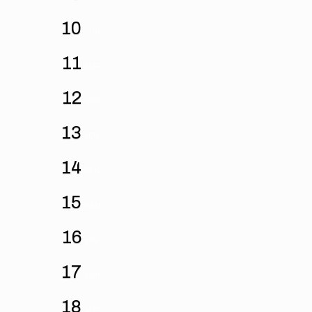
10
LUN
11
MAR
12
MER
13
JEU
14
VEN
15
SAM
16
DIM
17
LUN
18
MAR