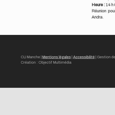
Heure :
14 h 
Réunion pou
Andra.
Skip back to main navigation
CLI Manche |
Mentions légales
|
Accessibilité
|
Gestion d
Création : Objectif Multimédia