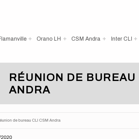
lamanville
Orano LH
CSM Andra
Inter CLI
RÉUNION DE BUREAU 
ANDRA
éunion de bureau CLI CSM Andra
/2020